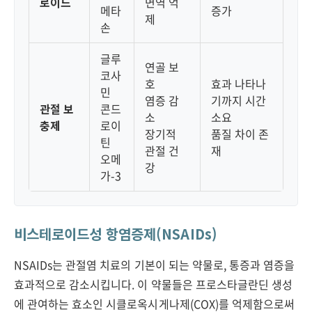
로이드
면역 억
메타
증가
제
손
글루
연골 보
코사
호
효과 나타나
민
염증 감
기까지 시간
관절 보
콘드
소
소요
충제
로이
장기적
품질 차이 존
틴
관절 건
재
오메
강
가-3
비스테로이드성 항염증제(NSAIDs)
NSAIDs는 관절염 치료의 기본이 되는 약물로, 통증과 염증을
효과적으로 감소시킵니다. 이 약물들은 프로스타글란딘 생성
에 관여하는 효소인 시클로옥시게나제(COX)를 억제함으로써