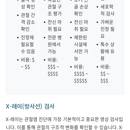
성 확인
관절 구
골 손상
세포학
조 평가
확인
적 검사
관절 간
격 감소
전신 마
전신 마
가벼운
확인
취 필요
취 필요
진정 필
요
진정제
전문 병
제한된
필요할
원에서
시설에
특수 상
수 있음
가능
서만 가
황에 유
능
용
비용: $
비용:
~ $$
$$$ ~
비용:
비용:
$$$$
$$$$ ~
$$ ~
$$$$$
$$$
X-레이(방사선) 검사
X-레이는 관절염 진단에 가장 기본적이고 중요한 영상 검사입
니다. 이를 통해 관절의 구조적 변화를 확인할 수 있습니다. X-