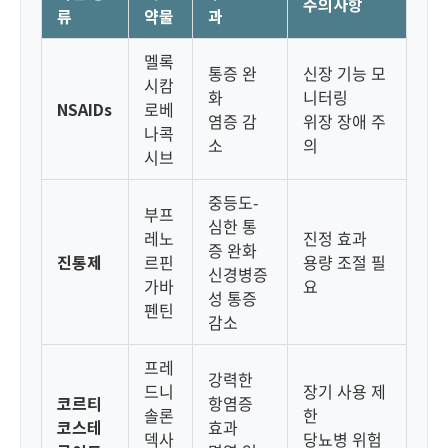
주의사항
류
약물
과
멜록
통증 완
신장 기능 모
시캄
화
니터링
NSAIDs
로베
염증 감
위장 장애 주
나콕
소
의
시브
중등도-
부프
심한 통
레노
진정 효과
증 완화
진통제
르핀
용량 조절 필
신경병증
가바
요
성 통증
펜틴
감소
프레
강력한
드니
장기 사용 제
코르티
항염증
솔론
한
코스테
효과
덱사
당뇨병 위험