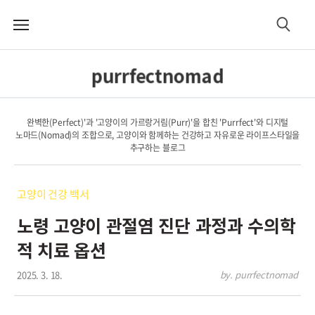
메
검
뉴
색
purrfectnomad
완벽한(Perfect)'과 '고양이의 가르랑거림(Purr)'을 합친 'Purrfect'와 디지털
노마드(Nomad)의 조합으로, 고양이와 함께하는 건강하고 자유로운 라이프스타일을
추구하는 블로그
고양이 건강 백서
노령 고양이 관절염 진단 과정과 수의학
적 치료 옵션
2025. 3. 18.
by. purrfectnomad