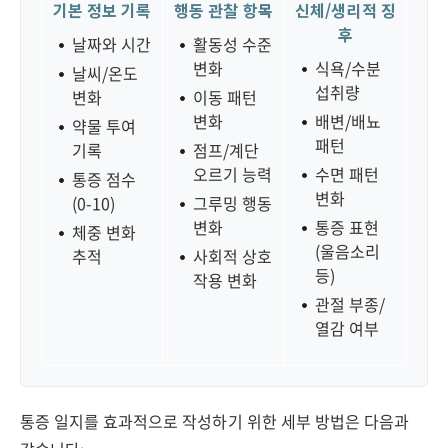
기본 정보 기록
행동 관찰 항목
신체/생리적 징
후
날짜와 시간
활동성 수준
변화
식욕/수분
날씨/온도
섭취량
변화
이동 패턴
변화
배변/배뇨
약물 투여
패턴
기록
점프/계단
오르기 능력
수면 패턴
통증 점수
변화
(0-10)
그루밍 행동
변화
통증 표현
체중 변화
(울음소리
추적
사회적 상호
등)
작용 변화
관절 부종/
열감 여부
통증 일지를 효과적으로 작성하기 위한 세부 방법은 다음과