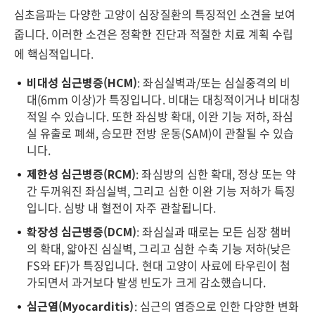
심초음파는 다양한 고양이 심장질환의 특징적인 소견을 보여
줍니다. 이러한 소견은 정확한 진단과 적절한 치료 계획 수립
에 핵심적입니다.
비대성 심근병증(HCM)
: 좌심실벽과/또는 심실중격의 비
대(6mm 이상)가 특징입니다. 비대는 대칭적이거나 비대칭
적일 수 있습니다. 또한 좌심방 확대, 이완 기능 저하, 좌심
실 유출로 폐쇄, 승모판 전방 운동(SAM)이 관찰될 수 있습
니다.
제한성 심근병증(RCM)
: 좌심방의 심한 확대, 정상 또는 약
간 두꺼워진 좌심실벽, 그리고 심한 이완 기능 저하가 특징
입니다. 심방 내 혈전이 자주 관찰됩니다.
확장성 심근병증(DCM)
: 좌심실과 때로는 모든 심장 챔버
의 확대, 얇아진 심실벽, 그리고 심한 수축 기능 저하(낮은
FS와 EF)가 특징입니다. 현대 고양이 사료에 타우린이 첨
가되면서 과거보다 발생 빈도가 크게 감소했습니다.
심근염(Myocarditis)
: 심근의 염증으로 인한 다양한 변화