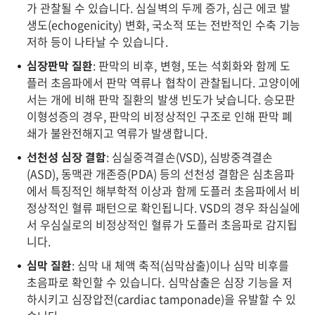
가 관찰될 수 있습니다. 심실벽의 두께 증가, 심근 에코 발
생도(echogenicity) 변화, 국소적 또는 전반적인 수축 기능
저하 등이 나타날 수 있습니다.
심장판막 질환
: 판막의 비후, 변형, 또는 석회화와 함께 도
플러 초음파에서 판막 역류나 협착이 관찰됩니다. 고양이에
서는 개에 비해 판막 질환의 발생 빈도가 낮습니다. 승모판
이형성증의 경우, 판막의 비정상적인 구조로 인해 판막 폐
쇄가 불완전해지고 역류가 발생합니다.
선천성 심장 결함
: 심실중격결손(VSD), 심방중격결손
(ASD), 동맥관 개존증(PDA) 등의 선천성 결함은 심초음파
에서 특징적인 해부학적 이상과 함께 도플러 초음파에서 비
정상적인 혈류 패턴으로 확인됩니다. VSD의 경우 좌심실에
서 우심실로의 비정상적인 혈류가 도플러 초음파로 감지됩
니다.
심막 질환
: 심막 내 체액 축적(심막삼출)이나 심막 비후를
초음파로 확인할 수 있습니다. 심막삼출은 심장 기능을 저
하시키고 심장압전(cardiac tamponade)을 유발할 수 있