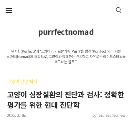
메
검
뉴
색
purrfectnomad
완벽한(Perfect)'과 '고양이의 가르랑거림(Purr)'을 합친 'Purrfect'와 디지털
노마드(Nomad)의 조합으로, 고양이와 함께하는 건강하고 자유로운 라이프스타일을
추구하는 블로그
고양이 건강 백서
고양이 심장질환의 진단과 검사: 정확한
평가를 위한 현대 진단학
2025. 3. 16.
by. purrfectnomad